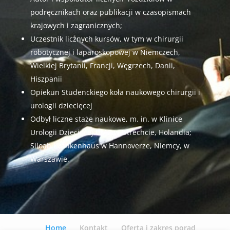
podręcznikach oraz publikacji w czasopismach
krajowych i zagranicznych;
Uczestnik licznych kursów, w tym w chirurgii
robotycznej i laparoskopowej w Niemczech,
Wielkiej Brytanii, Francji, Węgrzech, Danii,
Hiszpanii
Opiekun Studenckiego koła naukowego chirurgii i
urologii dziecięcej
Odbył liczne staże naukowe, m. in. w Klinice
Urologii Dziecięcej UMC w Utrechcie, Holandia;
Siloah Krankenhaus w Hannoverze, Niemcy, w
Warszawie.
Home
Kontakt
Oferta i zakres porad