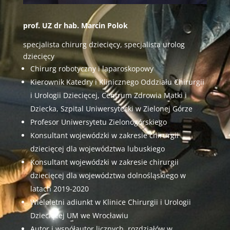
prof. UZ dr hab. Marcin Polok
specjalista chirurg dziecięcy, specjalista urolog
dziecięcy
Chirurg robotyczny i laparoskopowy
Kierownik Katedry i Klinicznego Oddziału Chirurgii
i Urologii Dziecięcej, Centrum Zdrowia Matki i
Dziecka, Szpital Uniwersytecki w Zielonej Górze
Profesor Uniwersytetu Zielonogórskiego
Konsultant wojewódzki w zakresie chirurgii
dziecięcej dla województwa lubuskiego
Konsultant wojewódzki w zakresie chirurgii
dziecięcej dla województwa dolnośląskiego w
latach 2019-2020
Wieloletni adiunkt w Klinice Chirurgii i Urologii
Dziecięcej UM we Wrocławiu
Autor i współautor licznych rozdziałów w