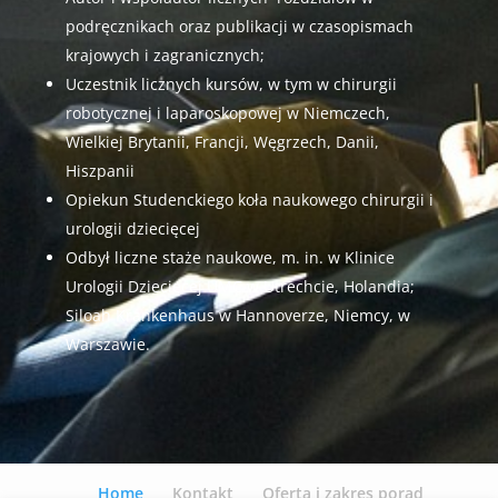
podręcznikach oraz publikacji w czasopismach
krajowych i zagranicznych;
Uczestnik licznych kursów, w tym w chirurgii
robotycznej i laparoskopowej w Niemczech,
Wielkiej Brytanii, Francji, Węgrzech, Danii,
Hiszpanii
Opiekun Studenckiego koła naukowego chirurgii i
urologii dziecięcej
Odbył liczne staże naukowe, m. in. w Klinice
Urologii Dziecięcej UMC w Utrechcie, Holandia;
Siloah Krankenhaus w Hannoverze, Niemcy, w
Warszawie.
Home
Kontakt
Oferta i zakres porad