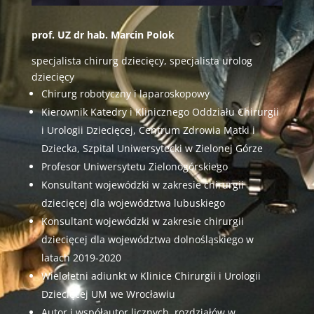
prof. UZ dr hab. Marcin Polok
specjalista chirurg dziecięcy, specjalista urolog
dziecięcy
Chirurg robotyczny i laparoskopowy
Kierownik Katedry i Klinicznego Oddziału Chirurgii
i Urologii Dziecięcej, Centrum Zdrowia Matki i
Dziecka, Szpital Uniwersytecki w Zielonej Górze
Profesor Uniwersytetu Zielonogórskiego
Konsultant wojewódzki w zakresie chirurgii
dziecięcej dla województwa lubuskiego
Konsultant wojewódzki w zakresie chirurgii
dziecięcej dla województwa dolnośląskiego w
latach 2019-2020
Wieloletni adiunkt w Klinice Chirurgii i Urologii
Dziecięcej UM we Wrocławiu
Autor i współautor licznych rozdziałów w